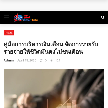
พิกัดเที่ยวธรรมชาติ ใกล้กรุงเทพฯ ไปเช้าเย็นกลับได้
คู่มือท่องเที่ยว สำหรับแบ็คแพ็คเกอร์ลุยเดี่ยว
การท่องเที่ยวในยุคสมัยใหม่: การเดินทางเพื่อเรียนรู้และเติมเต็ม
การเงิน
ชีวิต
คู่มือการบริหารเงินเดือน จัดการรายรับ
จองตั๋วสุราษฎร์ธานีแล้วออกลุยไปกับ 3 ที่เที่ยวเด็ดใน 3 สไตล์
รายจ่ายให้ชีวิตมั่นคงไม่ชนเดือน
Admin
April 18, 2026
0
121