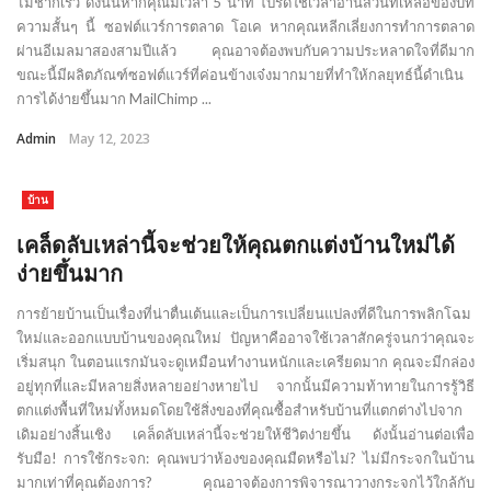
ไม่ช้าก็เร็ว ดังนั้นหากคุณมีเวลา 5 นาที โปรดใช้เวลาอ่านส่วนที่เหลือของบท
ความสั้นๆ นี้ ซอฟต์แวร์การตลาด โอเค หากคุณหลีกเลี่ยงการทำการตลาด
ผ่านอีเมลมาสองสามปีแล้ว คุณอาจต้องพบกับความประหลาดใจที่ดีมาก
ขณะนี้มีผลิตภัณฑ์ซอฟต์แวร์ที่ค่อนข้างเจ๋งมากมายที่ทำให้กลยุทธ์นี้ดำเนิน
การได้ง่ายขึ้นมาก MailChimp ...
Admin
May 12, 2023
บ้าน
เคล็ดลับเหล่านี้จะช่วยให้คุณตกแต่งบ้านใหม่ได้
ง่ายขึ้นมาก
การย้ายบ้านเป็นเรื่องที่น่าตื่นเต้นและเป็นการเปลี่ยนแปลงที่ดีในการพลิกโฉม
ใหม่และออกแบบบ้านของคุณใหม่ ปัญหาคืออาจใช้เวลาสักครู่จนกว่าคุณจะ
เริ่มสนุก ในตอนแรกมันจะดูเหมือนทำงานหนักและเครียดมาก คุณจะมีกล่อง
อยู่ทุกที่และมีหลายสิ่งหลายอย่างหายไป จากนั้นมีความท้าทายในการรู้วิธี
ตกแต่งพื้นที่ใหม่ทั้งหมดโดยใช้สิ่งของที่คุณซื้อสำหรับบ้านที่แตกต่างไปจาก
เดิมอย่างสิ้นเชิง เคล็ดลับเหล่านี้จะช่วยให้ชีวิตง่ายขึ้น ดังนั้นอ่านต่อเพื่อ
รับมือ! การใช้กระจก: คุณพบว่าห้องของคุณมืดหรือไม่? ไม่มีกระจกในบ้าน
มากเท่าที่คุณต้องการ? คุณอาจต้องการพิจารณาวางกระจกไว้ใกล้กับ