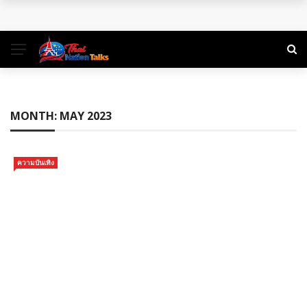
พิกัดเที่ยวธรรมชาติ ใกล้กรุงเทพฯ ไปเช้าเย็นกลับได้
คู่มือท่องเที่ยว สำหรับแบ็คแพ็คเกอร์ลุยเดี่ยว
การท่องเที่ยวในยุคสมัยใหม่: การเดินทางเพื่อเรียนรู้และเติมเต็ม
ชีวิต
MONTH:
MAY 2023
จองตั๋วสุราษฎร์ธานีแล้วออกลุยไปกับ 3 ที่เที่ยวเด็ดใน 3 สไตล์
ความบันเทิง