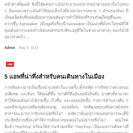
หน้าต่างที่คุณมี สิ่งนี้ได้ผลเพราะมันกระจายแสงจากหน้าต่างเหล่านั้นไปรอบ
ๆ ห้องและเพราะมันทำให้คุณเห็นวิวที่สวยงามจากหลาย ๆ ด้านของห้อง นี่
เป็นเคล็ดลับที่ยอดเยี่ยมหากคุณต้องการทำให้ห้องที่รกรุงรังดูใหญ่ขึ้นและ
สว่างขึ้น Sunseaker: เมื่อพูดถึงเรื่องนี้ Sunseaker เป็นแอปที่มีประโยชน์ที่ให้
คุณค้นหาว่าแหล่งกำเนิดแสงธรรมชาติจะอยู่ที่ใดในช่วงเวลาต่างๆ ของวันได้
อย่างรวดเร็ว ...
Admin
May 8, 2023
เทค
5 แอพที่น่าทึ่งสำหรับคนเดินทางในเมือง
การเดินทางอาจเป็นเรื่องน่าปวดหัวในบางครั้ง ทั้งรถติด การกีดขวางทางถนน
อุบัติเหตุ และอื่นๆ ให้คุณดีขึ้น ข่าวดีก็คือมีแอพมือถือดีๆ บางตัวที่สามารถ
ทำให้คุณเดินทางได้ง่ายขึ้น เร็วขึ้น และปลอดภัยขึ้น รายการด้านล่างคือ 5
แอพที่ชาญฉลาดที่คุณต้องลองดู ฮอปสต็อป ปกติคุณชอบเดินทางด้วยรถ
สาธารณะมากกว่าขับรถเองหรือไม่? สงสัยว่ามีแอปการขนส่งสาธารณะที่มี
ประสิทธิภาพซึ่งจะทำให้การเดินทางของคุณไม่ยุ่งยากหรือไม่? คุณโชค
ดีแล้ว HopStop พร้อมให้ความช่วยเหลือ! HopStop เป็นแอปการเดินทางที่