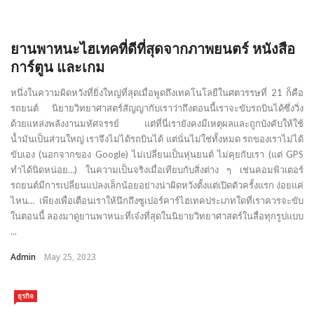
ยานพาหนะไฮเทคที่ดีที่สุดจากภาพยนตร์ หนังสือ
การ์ตูน และเกม
หนึ่งในความผิดหวังที่ยิ่งใหญ่ที่สุดเมื่อพูดถึงเทคโนโลยีในศตวรรษที่ 21 ก็คือ
รถยนต์ นิยายวิทยาศาสตร์สัญญากับเราว่าถึงตอนนี้เราจะขับรถบินได้ซึ่งวิ่ง
ด้วยแหล่งพลังงานมหัศจรรย์ แต่ที่นี่เรายังคงมีเหตุผลและถูกบังคับให้ใช้
น้ำมันเป็นส่วนใหญ่ เราจึงไม่ได้รถบินได้ แต่นั่นไม่ใช่ทั้งหมด รถของเราไม่ได้
ขับเอง (นอกจากของ Google) ไม่เปลี่ยนเป็นหุ่นยนต์ ไม่คุยกับเรา (แต่ GPS
ทำได้นิดหน่อย…) ในความเป็นจริงเมื่อเทียบกับสิ่งต่าง ๆ เช่นคอมพิวเตอร์
รถยนต์มีการเปลี่ยนแปลงเล็กน้อยอย่างน่าผิดหวังตั้งแต่เปิดตัวครั้งแรก ง่อยแค่
ไหน… เพียงเพื่อเตือนเราให้นึกถึงซูเปอร์คาร์ไฮเทคประเภทใดที่เราควรจะขับ
ในตอนนี้ ลองมาดูยานพาหนะที่เจ๋งที่สุดในนิยายวิทยาศาสตร์ในสื่อทุกรูปแบบ
...
Admin
May 25, 2023
ธุรกิจ