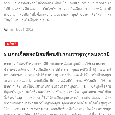
จริงๆ และกราฟิกเหล่านั้นก็ต้องตายเพื่ออะไร แต่มันเกี่ยวกับอะไร หากคุณยัง
ไม่มีแผนธุรกิจที่มั่นคง เว็บไซต์ของคุณจะเป็นเพียงการตกแต่งหน้าต่างที่
สวยงาม ลองนึกถึงสิ่งที่คุณพยายามบรรลุผล ลูกค้าของคุณคือใคร และ
โซลูชันประเภทใดที่คุณนำเสนอ ...
Admin
May 6, 2023
อัตโนมัติ
5 แกดเจ็ตยอดนิยมที่คนขับรถบรรทุกทุกคนควรมี
หากคุณเป็นคนขับรถบรรทุกที่มีประสบการณ์และคุณมักจะใช้เวลาหลาย
ชั่วโมงอยู่หลังพวงมาลัยเพื่อเดินทางไปทั่วโลก คุณอาจดีใจที่ได้รู้ว่าอุปกรณ์
ประเภทต่างๆ สามารถทำให้งานของคุณง่ายขึ้น และทำให้การขับขี่ของคุณ
สะดวกสบายและปลอดภัยยิ่งขึ้น นี่คือแกดเจ็ตที่คัดสรรมาซึ่งไม่เสียค่าใช้จ่าย
มากนักและมีประโยชน์สำหรับคนขับรถบรรทุกทุกคน 1. ชุดหูฟังไร้สาย
ปัญหาใหญ่อย่างหนึ่งที่คุณพบได้ขณะขับรถบรรทุกคือ คุณไม่สามารถได้ยิน
สิ่งที่คนอื่นพูด และพวกเขาก็ไม่ได้ยินเสียงคุณตอบกลับเช่นกัน เนื่องจากเสียง
คำรามของรถบรรทุกขนาดใหญ่ของคุณ คุณสามารถแก้ไขได้โดยใช้ชุดหูฟัง
ไร้สาย เช่น Blue Parrot B250 แกดเจ็ตที่น่าทึ่งนี้สามารถปิดเสียงรถบรรทุก
ของคุณ ช่วยให้คุณได้ยินคู่สนทนาของคุณอย่างชัดเจน ไม่เมื่อยล้าหู ใส่