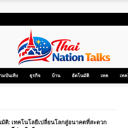
้
้และเติมเต็มชีวิต
ใน 3 สไตล์
ามบันเทิง
ธุรกิจ
บ้าน
อัตโนมัติ
เทค
เทค
มัติ: เทคโนโลยีเปลี่ยนโลกสู่อนาคตที่สะดวก