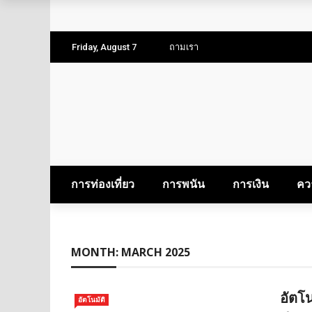
พิกัดเที่ยวธรรมชาติ ใกล้กรุงเทพฯ ไปเช้าเย็นกลับได
คู่มือท่องเที่ยว สำหรับแบ็คแพ็คเกอร์ลุยเดี่ยว
Friday, August 7
ถามเรา
การท่องเที่ยวในยุคสมัยใหม่: การเดินทางเพื่อเรียนรู
จองตั๋วสุราษฎร์ธานีแล้วออกลุยไปกับ 3 ที่เที่ยวเด็ด
การท่องเที่ยว
การพนัน
การเงิน
คว
MONTH:
MARCH 2025
อัตโน
อัตโนมัติ