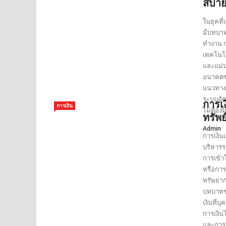
สบาย
ในยุคที่
มีบทบาท
ทำงาน ก
เทคโนโล
และแม่น
อนาคตขอ
แนวทางก
ระบบอัต
การเ
การเงิน
ไม่ต้อง
ทรัพย
Admin
การเงิน
บริหารร
การเข้า
หรือการ
ทรัพยาก
บทบาทข
เงินที่
การเงิน
และการใ