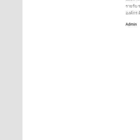
รายรับ 
องค์กร ค
Admin