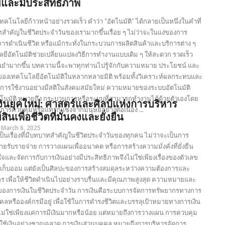
และมีประสิทธิภาพ
เทคโนโลยีก้าวหน้าอย่างรวดเร็ว คำว่า “อัตโนมัติ” ได้กลายเป็นหนึ่งในคำที่
สำคัญในชีวิตประจำวันของเรามากขึ้นเรื่อย ๆ ไม่ว่าจะในแง่ของการ
ารดำเนินชีวิต หรือแม้กระทั่งในกระบวนการผลิตสินค้าและบริการต่าง ๆ
ยีอัตโนมัติช่วยเปลี่ยนแปลงวิธีการทำงานแบบเดิม ๆ ให้สะดวก รวดเร็ว
ยำมากขึ้น บทความนี้จะพาทุกท่านไปรู้จักกับความหมาย ประโยชน์ และ
งเทคโนโลยีอัตโนมัติในหลากหลายมิติ พร้อมทั้งวิเคราะห์ผลกระทบและ
ารใช้งานอย่างมีสติในสังคมสมัยใหม่ ความหมายของระบบอัตโนมัติ
โนมัติ หมายถึง กระบวนการหรือระบบที่สามารถทำงานได้ด้วยตัวเองโดย
งินยุคใหม่: ศาสตร์และศิลป์แห่งการบริหาร
มีการควบคุมหรือแทรกแซงจากมนุษย์อย่างต่อเนื่อง ...
์สินเพื่อชีวิตที่มั่นคงและยั่งยืน
March 6, 2025
เป็นเรื่องที่มีบทบาทสำคัญในชีวิตประจำวันของทุกคน ไม่ว่าจะเป็นการ
ายรับรายจ่าย การวางแผนเพื่ออนาคต หรือการสร้างความมั่งคั่งที่ยั่งยืน
ใจและจัดการกับการเงินอย่างมีประสิทธิภาพจึงไม่ใช่เพียงเรื่องของตัวเลข
เก็บออม แต่ยังเป็นศิลปะของการสร้างสมดุลระหว่างความต้องการและ
ร เพื่อให้ชีวิตดำเนินไปอย่างราบรื่นและมีคุณภาพสูงสุด ความหมายและ
องการเงินในชีวิตประจำวัน การเงินคือระบบการจัดการทรัพยากรทางการ
บุคคลหรือองค์กรมีอยู่ เพื่อใช้ในการดำรงชีวิตและบรรลุเป้าหมายทางการเงิน
ไม่ใช่เพียงแค่การมีเงินมากหรือน้อย แต่หมายถึงการวางแผน การควบคุม
ช้เงินอย่างชาญฉลาด การเงินส่วนบุคคล หมายถึงการบริหารจัดการ