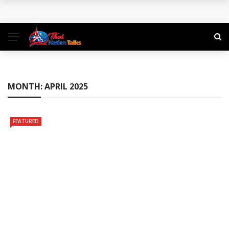
พิกัดเที่ยวธรรมชาติ ใกล้กรุงเทพฯ ไปเช้าเย็นกลับได้
คู่มือท่องเที่ยว สำหรับแบ็คแพ็คเกอร์ลุยเดี่ยว
การท่องเที่ยวในยุคสมัยใหม่: การเดินทางเพื่อเรียนรู้และเติมเต็ม
ชีวิต
MONTH:
APRIL 2025
จองตั๋วสุราษฎร์ธานีแล้วออกลุยไปกับ 3 ที่เที่ยวเด็ดใน 3 สไตล์
FEATURED