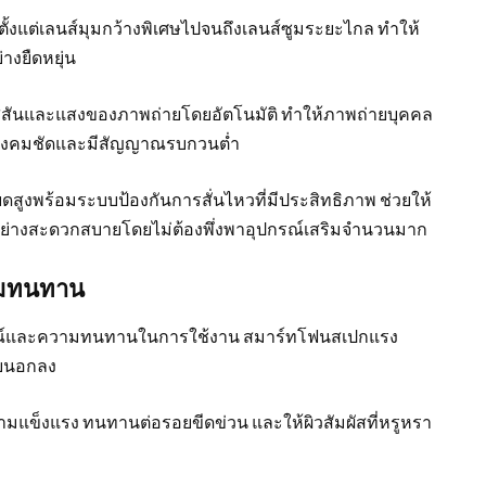
้งแต่เลนส์มุมกว้างพิเศษไปจนถึงเลนส์ซูมระยะไกล ทำให้
งยืดหยุ่น
ีสันและแสงของภาพถ่ายโดยอัตโนมัติ ทำให้ภาพถ่ายบุคคล
างคมชัดและมีสัญญาณรบกวนต่ำ
ูงพร้อมระบบป้องกันการสั่นไหวที่มีประสิทธิภาพ ช่วยให้
่างสะดวกสบายโดยไม่ต้องพึ่งพาอุปกรณ์เสริมจำนวนมาก
ามทนทาน
ุปกรณ์และความทนทานในการใช้งาน สมาร์ทโฟนสเปกแรง
ยนอกลง
วามแข็งแรง ทนทานต่อรอยขีดข่วน และให้ผิวสัมผัสที่หรูหรา