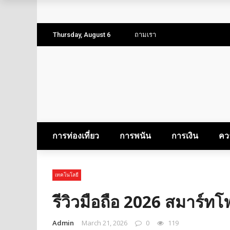
พิกัดเที่ยวธรรมชาติ ใกล้กรุงเทพฯ ไปเช้าเย็นกลับได
คู่มือท่องเที่ยว สำหรับแบ็คแพ็คเกอร์ลุยเดี่ยว
Thursday, August 6
ถามเรา
การท่องเที่ยวในยุคสมัยใหม่: การเดินทางเพื่อเรียนรู
จองตั๋วสุราษฎร์ธานีแล้วออกลุยไปกับ 3 ที่เที่ยวเด็ด
การท่องเที่ยว
การพนัน
การเงิน
คว
เทคโนโลยี
รีวิวมือถือ 2026 สมาร์ทโ
Admin
March 21, 2026
0
119