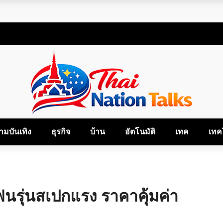
้
้และเติมเต็มชีวิต
ใน 3 สไตล์
ามบันเทิง
ธุรกิจ
บ้าน
อัตโนมัติ
เทค
เทค
ฟนรุ่นสเปกแรง ราคาคุ้มค่า