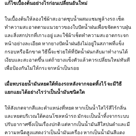
แก้ไขเบื้องต้นอย่างไรก่อนเปลี่ยนอันใหม่
ในเบื้องต้นให้ลองใช้ผ้าสะอาดชุบน้ำผสมแชมพูล้างรถ เช็ด
ทำความสะอาดตามแนวยาวของใบปัดน้ำฝนเพื่อขจัดคราบฝุ่น
และสิ่งสกปรกที่เกาะอยู่ และใช้ผ้าเช็ดทำความสะอาดกระจก
หน้าอย่างละเอียด หากยางปัดน้ำฝนยังไม่อยู่ในสภาพที่แข็ง
กรอบหรือฉีกขาด วิธีนี้จะช่วยให้ที่ปัดน้ำฝนกลับมาทำงานได้
เงียบและสะอาดขึ้น แต่ถ้ายางแข็งตัวแล้วควรเปลี่ยนใหม่ทันที
เพื่อป้องกันไม่ให้กระจกหน้าเป็นรอย
เมื่อพบรอยน้ำมันหยดใต้ท้องรถหลังจากจอดทิ้งไว้ จะมีวิธี
แยกแยะได้อย่างไรว่าเป็นน้ำมันชนิดใด
ให้สังเกตจากสีและตำแหน่งที่หยด หากเป็นน้ำใสไร้สีไร้กลิ่น
และหยดบริเวณใต้คอนโซลหน้ารถ มักจะเป็นน้ำทิ้งจากระบบ
ปรับอากาศซึ่งเป็นเรื่องปกติ แต่หากเป็นน้ำมันสีใสปนดำและมี
ความหนืดสูงแสดงว่าเป็นน้ำมันเครื่อง หากเป็นน้ำมันสีแดง