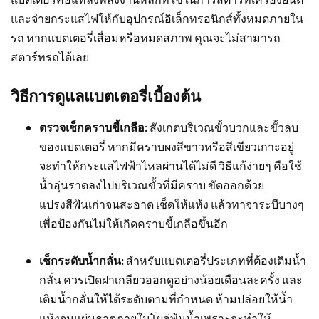
และจ่ายกระแสไฟให้กับอุปกรณ์อิเล็กทรอนิกส์ทั้งหมดภายใน
รถ หากแบตเตอรี่เสื่อมหรือหมดสภาพ คุณจะไม่สามารถ
สตาร์ทรถได้เลย
วิธีการดูแลแบตเตอรี่เบื้องต้น
ตรวจเช็กคราบขี้เกลือ:
สังเกตบริเวณขั้วบวกและขั้วลบ
ของแบตเตอรี่ หากมีคราบผงสีขาวหรือสีเขียวเกาะอยู่
จะทำให้กระแสไฟฟ้าไหลผ่านได้ไม่ดี วิธีแก้ง่ายๆ คือใช้
น้ำอุ่นราดลงไปบริเวณขั้วที่มีคราบ ขัดออกด้วย
แปรงสีฟันเก่าจนสะอาด เช็ดให้แห้ง แล้วทาจาระบีบางๆ
เพื่อป้องกันไม่ให้เกิดคราบขี้เกลือขึ้นอีก
เช็กระดับน้ำกลั่น:
สำหรับแบตเตอรี่ประเภทที่ต้องเติมน้ำ
กลั่น ควรเปิดฝาเกลียวออกดูอย่างน้อยเดือนละครั้ง และ
เติมน้ำกลั่นให้ได้ระดับตามที่กำหนด ห้ามปล่อยให้น้ำ
แห้งจนแผ่นธาตุภายในโผล่พ้นน้ำเพราะจะทำให้