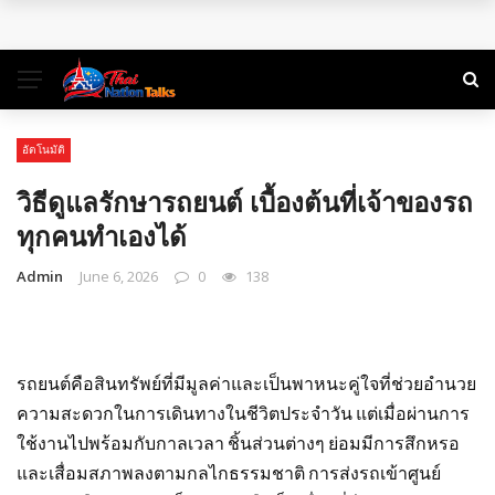
พิกัดเที่ยวธรรมชาติ ใกล้กรุงเทพฯ ไปเช้าเย็นกลับได้
คู่มือท่องเที่ยว สำหรับแบ็คแพ็คเกอร์ลุยเดี่ยว
การท่องเที่ยวในยุคสมัยใหม่: การเดินทางเพื่อเรียนรู้และเติมเต็ม
อัตโนมัติ
ชีวิต
วิธีดูแลรักษารถยนต์ เบื้องต้นที่เจ้าของรถ
จองตั๋วสุราษฎร์ธานีแล้วออกลุยไปกับ 3 ที่เที่ยวเด็ดใน 3 สไตล์
ทุกคนทำเองได้
Admin
June 6, 2026
0
138
รถยนต์คือสินทรัพย์ที่มีมูลค่าและเป็นพาหนะคู่ใจที่ช่วยอำนวย
ความสะดวกในการเดินทางในชีวิตประจำวัน แต่เมื่อผ่านการ
ใช้งานไปพร้อมกับกาลเวลา ชิ้นส่วนต่างๆ ย่อมมีการสึกหรอ
และเสื่อมสภาพลงตามกลไกธรรมชาติ การส่งรถเข้าศูนย์