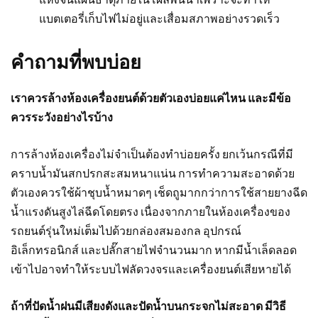
แบตเตอรี่เก็บไฟไม่อยู่และเสื่อมสภาพอย่างรวดเร็ว
คำถามที่พบบ่อย
เราควรล้างห้องเครื่องยนต์ด้วยตัวเองบ่อยแค่ไหน และมีข้อ
ควรระวังอย่างไรบ้าง
การล้างห้องเครื่องไม่จำเป็นต้องทำบ่อยครั้ง ยกเว้นกรณีที่มี
คราบน้ำมันสกปรกสะสมหนาแน่น การทำความสะอาดด้วย
ตัวเองควรใช้ผ้าชุบน้ำหมาดๆ เช็ดถูมากกว่าการใช้สายยางฉีด
น้ำแรงดันสูงไล่ฉีดโดยตรง เนื่องจากภายในห้องเครื่องของ
รถยนต์รุ่นใหม่เต็มไปด้วยกล่องสมองกล อุปกรณ์
อิเล็กทรอนิกส์ และปลั๊กสายไฟจำนวนมาก หากมีน้ำเล็ดลอด
เข้าไปอาจทำให้ระบบไฟลัดวงจรและเครื่องยนต์เสียหายได้
ถ้าที่ปัดน้ำฝนมีเสียงดังและปัดน้ำบนกระจกไม่สะอาด มีวิธี