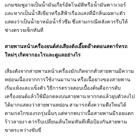
แกมชมพูอาจเป็นน้ำมันเกียร์อัตโนมัติหรือน้ำมันพาวเวอร์
และหากเป็นน้ำสีเขียวหรือสีฟ้าเรืองแสงที่มีกลิ่นเฉพาะตัว
แสดงว่าเป็นน้ำยาหม้อน้ำรั่วซึม ซึ่งสามกรณีหลังควรรีบให้
ช่างตรวจเช็กทันที
สายพานหน้าเครื่องยนต์ส่งเสียงดังเอี๊ยดอ๊าดตอนสตาร์ทรถ
ใหม่ๆ เกิดจากอะไรและดูแลอย่างไร
เสียงดังจากสายพานหน้าเครื่องมักเกิดจากตัวสายพานมีความ
หย่อนเนื่องจากการใช้งานมานาน หรือเนื้อยางของสายพาน
เริ่มแห้งและแข็งตัว วิธีการตรวจสอบเบื้องต้นคือการดับ
เครื่องยนต์แล้วใช้มือกดลงบนสายพาน หากกดแล้วยุบตัวลงไป
ได้มากแสดงว่าสายพานหย่อน สามารถตั้งความตึงใหม่ได้
ตามกลไกของรถรุ่นนั้นๆ แต่หากพบว่าเนื้อสายพานมีรอยแตก
ร้าวลายงา ควรรีบเปลี่ยนเส้นใหม่ทันทีเพื่อป้องกันสายพาน
ขาดระหว่างขับขี่