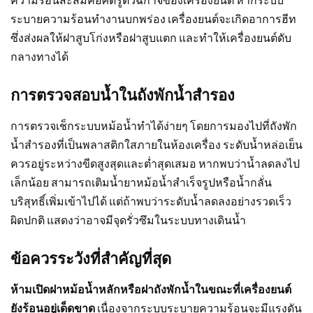
ระบายความร้อนทำงานบกพร่อง เครื่องยนต์จะเกิดอาการฮีท
ซึ่งส่งผลให้ฝาสูบโก่งหรือฝาสูบแตก และทำให้เครื่องยนต์ดับ
กลางทางได้
การตรวจสอบน้ำในถังพักน้ำสำรอง
การตรวจเช็กระบบหม้อน้ำทำได้ง่ายๆ โดยการมองไปที่ถังพัก
น้ำสำรองที่เป็นพลาสติกใสภายในห้องเครื่อง ระดับน้ำหล่อเย็น
ควรอยู่ระหว่างขีดสูงสุดและต่ำสุดเสมอ หากพบว่าน้ำลดลงไป
เล็กน้อย สามารถเติมน้ำยาหม้อน้ำสำเร็จรูปหรือน้ำกลั่น
บริสุทธิ์เพิ่มเข้าไปได้ แต่ถ้าพบว่าระดับน้ำลดลงอย่างรวดเร็ว
ผิดปกติ แสดงว่าอาจมีจุดรั่วซึมในระบบทางเดินน้ำ
ข้อควรระวังที่สำคัญที่สุด
ห้ามเปิดฝาหม้อน้ำหลักหรือฝาถังพักน้ำในขณะที่เครื่องยนต์
ยังร้อนอยู่เด็ดขาด
เนื่องจากระบบระบายความร้อนจะมีแรงดัน