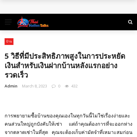
พิกัดเที่ยวธรรมชาติ ใกล้กรุงเทพฯ ไปเช้าเย็นกลับได้
คู่มือท่องเที่ยว สำหรับแบ็คแพ็คเกอร์ลุยเดี่ยว
การท่องเที่ยวในยุคสมัยใหม่: การเดินทางเพื่อเรียนรู้และเติมเต็ม
บ้าน
ชีวิต
5 วิธีที่มีประสิทธิภาพสูงในการประหยัด
จองตั๋วสุราษฎร์ธานีแล้วออกลุยไปกับ 3 ที่เที่ยวเด็ดใน 3 สไตล์
เงินสำหรับเงินฝากบ้านหลังแรกอย่าง
รวดเร็ว
Admin
March 8, 2023
0
432
การพยายามซื้อบ้านของคุณเองในทุกวันนี้ไม่ใช่เรื่องง่ายและ
คนส่วนใหญ่ถูกบังคับให้เช่า แต่ถ้าคุณต้องการที่จะออกห่าง
จากตลาดเช่าในที่สุด คุณจะต้องเก็บค่ามัดจำที่เหมาะสมก่อน