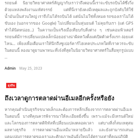
รถยนต์ นิยายวิทยาศาสตร์สัญญากับเราว่าถึงตอนนี้เราจะขับรถบินได้ซึ่งวิ่ง
ด้วยแหล่งพลังงานมหัศจรรย์ แต่ที่นี่เรายังคงมีเหตุผลและถูกบังคับให้ใช้
น้ำมันเป็นส่วนใหญ่ เราจึงไม่ได้รถบินได้ แต่นั่นไม่ใช่ทั้งหมด รถของเราไม่ได้
ขับเอง (นอกจากของ Google) ไม่เปลี่ยนเป็นหุ่นยนต์ ไม่คุยกับเรา (แต่ GPS
ทำได้นิดหน่อย…) ในความเป็นจริงเมื่อเทียบกับสิ่งต่าง ๆ เช่นคอมพิวเตอร์
รถยนต์มีการเปลี่ยนแปลงเล็กน้อยอย่างน่าผิดหวังตั้งแต่เปิดตัวครั้งแรก ง่อยแค่
ไหน… เพียงเพื่อเตือนเราให้นึกถึงซูเปอร์คาร์ไฮเทคประเภทใดที่เราควรจะขับ
ในตอนนี้ ลองมาดูยานพาหนะที่เจ๋งที่สุดในนิยายวิทยาศาสตร์ในสื่อทุกรูปแบบ
...
Admin
May 25, 2023
ธุรกิจ
ถึงเวลาดูการตลาดผ่านอีเมลอีกครั้งหรือยัง
หากคุณดำเนินธุรกิจขนาดเล็กและต้องการหลีกเลี่ยงจากการตลาดผ่านอีเมล
ในตอนนี้ บางทีคุณควรพิจารณาให้ละเอียดยิ่งขึ้น เพราะแม้จะมีเทรนด์ใหม่
และโลกของการตลาดดิจิทัลที่เปลี่ยนแปลงตลอดเวลา แต่บางสิ่งก็สมเหตุสม
ผลทางธุรกิจ การตลาดผ่านอีเมลมีมาหลายปีแล้ว และยังสามารถเสนอ
แคมเปญการตลาดของเราและศักยภาพอันยิ่งใหญ่ได้ตราบเท่าที่คุณปฏิบัติ