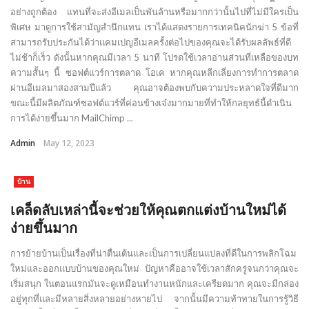
อย่างถูกต้อง แทนที่จะส่งอีเมลเป็นพันล้านหรือมากกว่านั้นไปที่ไม่มีใครเป็น
พิเศษ มาดูการใช้สามัญสำนึกแทน เราได้แสดงรายการเทคนิคนักฆ่า 5 ข้อที่
สามารถรับประกันได้ว่าแคมเปญอีเมลครั้งต่อไปของคุณจะได้รับผลลัพธ์ที่ดี
ไม่ช้าก็เร็ว ดังนั้นหากคุณมีเวลา 5 นาที โปรดใช้เวลาอ่านส่วนที่เหลือของบท
ความสั้นๆ นี้ ซอฟต์แวร์การตลาด โอเค หากคุณหลีกเลี่ยงการทำการตลาด
ผ่านอีเมลมาสองสามปีแล้ว คุณอาจต้องพบกับความประหลาดใจที่ดีมาก
ขณะนี้มีผลิตภัณฑ์ซอฟต์แวร์ที่ค่อนข้างเจ๋งมากมายที่ทำให้กลยุทธ์นี้ดำเนิน
การได้ง่ายขึ้นมาก MailChimp ...
Admin
May 12, 2023
บ้าน
เคล็ดลับเหล่านี้จะช่วยให้คุณตกแต่งบ้านใหม่ได้
ง่ายขึ้นมาก
การย้ายบ้านเป็นเรื่องที่น่าตื่นเต้นและเป็นการเปลี่ยนแปลงที่ดีในการพลิกโฉม
ใหม่และออกแบบบ้านของคุณใหม่ ปัญหาคืออาจใช้เวลาสักครู่จนกว่าคุณจะ
เริ่มสนุก ในตอนแรกมันจะดูเหมือนทำงานหนักและเครียดมาก คุณจะมีกล่อง
อยู่ทุกที่และมีหลายสิ่งหลายอย่างหายไป จากนั้นมีความท้าทายในการรู้วิธี