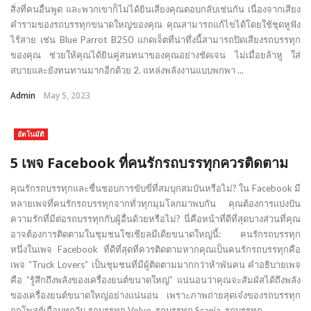
สิ่งที่คนอื่นพูด และพวกเขาก็ไม่ได้ยินเสียงคุณตอบกลับเช่นกัน เนื่องจากเสียง
คำรามของรถบรรทุกขนาดใหญ่ของคุณ คุณสามารถแก้ไขได้โดยใช้ชุดหูฟัง
ไร้สาย เช่น Blue Parrot B250 แกดเจ็ตที่น่าทึ่งนี้สามารถปิดเสียงรถบรรทุก
ของคุณ ช่วยให้คุณได้ยินคู่สนทนาของคุณอย่างชัดเจน ไม่เมื่อยล้าหู ใส่
สบายและยังทนทานมากอีกด้วย 2. แหล่งพลังงานแบบพกพา ...
Admin
May 5, 2023
อัตโนมัติ
5 เพจ Facebook ที่คนรักรถบรรทุกควรติดตาม
คุณรักรถบรรทุกและชื่นชอบการขับขี่ที่สมบุกสมบันหรือไม่? ใน Facebook มี
หลายเพจที่คนรักรถบรรทุกจากทั่วทุกมุมโลกมาพบกัน คุณต้องการแบ่งปัน
ความรักที่มีต่อรถบรรทุกกับผู้อื่นด้วยหรือไม่? นี่คือหน้าที่ดีที่สุดบางส่วนที่คุณ
อาจต้องการติดตามในชุมชนโซเชียลมีเดียขนาดใหญ่นี้: คนรักรถบรรทุก
หนึ่งในเพจ Facebook ที่ดีที่สุดที่ควรติดตามหากคุณเป็นคนรักรถบรรทุกคือ
เพจ “Truck Lovers” เป็นชุมชนที่มีผู้ติดตามมากกว่าห้าพันคน คำอธิบายเพจ
คือ “รู้สึกถึงพลังของเครื่องยนต์ขนาดใหญ่” แน่นอนว่าคุณจะสัมผัสได้ถึงพลัง
ของเครื่องยนต์ขนาดใหญ่อย่างแน่นอน เพราะภาพถ่ายสุดเจ๋งของรถบรรทุก
ถูกโพสต์เกือบทุกวัน รถบรรทุก Volvo, รถบรรทุก Scania, รถบรรทุก ...