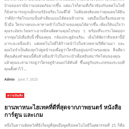
บ้านของเรามีความปลอดภัยมากขึ้น แต่อะไรก็ตามที่เกี่ยวข้องกับเทคโนโลยี
ก็ยังสามารถถูกแฮ็กเกอร์อัจฉริยะโจมตีได้ ไม่ต้องสงสัยเลยว่าคุณเคยได้ยิน
ว่าคีย์การ์ดโรงแรมนั้นทำเลียนแบบได้ค่อนข้างง่าย แต่เมื่อเป็นเรื่องของลาย
นิ้วมือ ใครบางคนจะหาทางเข้าไปในบ้านของคุณได้ยากขึ้น เพียงให้แน่ใจว่า
คุณระมัดระวังเพราะอาจมีคนติดตามคุณไปรอบ ๆ พร้อมที่จะกระโดดออก
จากพุ่มไม้เพื่อสับนิ้วชี้ของคุณ กล้องประตูอัจฉริยะ เห็นได้ชัดว่าสิ่งเหล่านี้มี
มาระยะหนึ่งแล้ว แต่เทคโนโลยีได้ก้าวหน้าไปในช่วงหลายปีที่ผ่านมา และ
คุณไม่จำเป็นต้องลุกไปดูหน้าจอเพื่อดูว่าใครยืนอยู่นอกบ้านของคุณ สิ่งเดียว
ที่คุณต้องทำตอนนี้คือล้วงมือเข้าไปในกระเป๋าเพื่อหยิบสมาร์ทโฟนของคุณ
แล้วคุณจะสามารถดูว่าใครอยู่ข้างนอกได้ทันที ขึ้นอยู่กับประเภทของระบบที่
คุณตั้งค่าไว้ ...
Admin
June 7, 2023
ความบันเทิง
ยานพาหนะไฮเทคที่ดีที่สุดจากภาพยนตร์ หนังสือ
การ์ตูน และเกม
หนึ่งในความผิดหวังที่ยิ่งใหญ่ที่สุดเมื่อพูดถึงเทคโนโลยีในศตวรรษที่ 21 ก็คือ