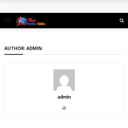
พิกัดเที่ยวธรรมชาติ ใกล้กรุงเทพฯ ไปเช้าเย็นกลับได้
คู่มือท่องเที่ยว สำหรับแบ็คแพ็คเกอร์ลุยเดี่ยว
การท่องเที่ยวในยุคสมัยใหม่: การเดินทางเพื่อเรียนรู้และเติมเต็ม
ชีวิต
AUTHOR: ADMIN
จองตั๋วสุราษฎร์ธานีแล้วออกลุยไปกับ 3 ที่เที่ยวเด็ดใน 3 สไตล์
admin