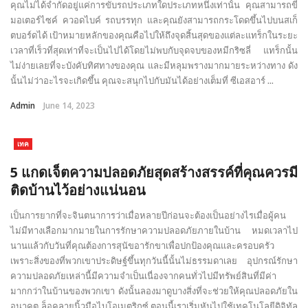
คุณไม่ได้จำกัดอยู่แค่การขับรถประเภทใดประเภทหนึ่งเท่านั้น คุณสามารถขี่
มอเตอร์ไซค์ ควอดไบค์ รถบรรทุก และคุณยังสามารถกระโดดขึ้นไปบนสเก็
ตบอร์ดได้ เป้าหมายหลักของคุณคือไปให้ถึงจุดสิ้นสุดของแต่ละแทร็กในระยะ
เวลาที่เร็วที่สุดเท่าที่จะเป็นไปได้โดยไม่พบกับจุดจบของหมีกริซลี่ แทร็กนั้น
ไม่ง่ายเลยที่จะบังคับทิศทางของคุณ และมีหลุมพรางมากมายระหว่างทาง ดัง
นั้นไม่ว่าอะไรจะเกิดขึ้น คุณจะสนุกไปกับมันได้อย่างเต็มที่ ซีเอสอาร์ ...
Admin
June 14, 2023
เทค
5 แกดเจ็ตความปลอดภัยสุดสร้างสรรค์ที่คุณควรมี
ติดบ้านไว้อย่างแน่นอน
เป็นการยากที่จะจินตนาการว่าเมื่อหลายปีก่อนจะต้องเป็นอย่างไรเมื่อผู้คน
ไม่มีทางเลือกมากมายในการรักษาความปลอดภัยภายในบ้าน หมดเวลาไป
นานแล้วกับวันที่คุณต้องการสุนัขอารักขาเพื่อปกป้องคุณและครอบครัว
เพราะสิ่งของที่พวกเขาประดิษฐ์ขึ้นทุกวันนี้นั้นไม่ธรรมดาเลย อุปกรณ์รักษา
ความปลอดภัยเหล่านี้มีความจำเป็นเนื่องจากคนทั่วไปมีทรัพย์สินที่มีค่า
มากกว่าในบ้านของพวกเขา ดังนั้นลองมาดูบางสิ่งที่จะช่วยให้คุณปลอดภัยใน
อนาคต ล็อคลายนิ้วมือไบโอเมตริกซ์ ตอนนี้เราเริ่มหันไปใช้เทคโนโลยีดิจิทัล