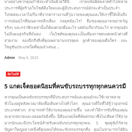
บางอย่างหากคุณกำลังจะทำเงินด้วยวิธีนี้ เราพบข้อผิดพลาดทั่วไปหลาย
ประการที่ผู้สร้างเว็บไซต์มือใหม่และผู้มีประสบการณ์มักจะทำเป็นประจำ
โปรดสละเวลาไม่กี่นาทีจากตารางงานที่วุ่นวายของคุณและให้เราชี้ให้เห็นถึง
การปล่อยไก่ที่คุณควรหลีกเลี่ยง กลยุทธ์อะไร? ธีมของคุณอาจเขย่าขวัญ
จริงๆ และกราฟิกเหล่านั้นก็ต้องตายเพื่ออะไร แต่มันเกี่ยวกับอะไร หากคุณยัง
ไม่มีแผนธุรกิจที่มั่นคง เว็บไซต์ของคุณจะเป็นเพียงการตกแต่งหน้าต่างที่
สวยงาม ลองนึกถึงสิ่งที่คุณพยายามบรรลุผล ลูกค้าของคุณคือใคร และ
โซลูชันประเภทใดที่คุณนำเสนอ ...
Admin
May 6, 2023
อัตโนมัติ
5 แกดเจ็ตยอดนิยมที่คนขับรถบรรทุกทุกคนควรมี
หากคุณเป็นคนขับรถบรรทุกที่มีประสบการณ์และคุณมักจะใช้เวลาหลาย
ชั่วโมงอยู่หลังพวงมาลัยเพื่อเดินทางไปทั่วโลก คุณอาจดีใจที่ได้รู้ว่าอุปกรณ์
ประเภทต่างๆ สามารถทำให้งานของคุณง่ายขึ้น และทำให้การขับขี่ของคุณ
สะดวกสบายและปลอดภัยยิ่งขึ้น นี่คือแกดเจ็ตที่คัดสรรมาซึ่งไม่เสียค่าใช้จ่าย
มากนักและมีประโยชน์สำหรับคนขับรถบรรทุกทุกคน 1. ชุดหูฟังไร้สาย
ปัญหาใหญ่อย่างหนึ่งที่คุณพบได้ขณะขับรถบรรทุกคือ คุณไม่สามารถได้ยิน