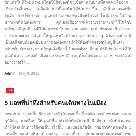
ตกแต่งพื้นที่ใหม่ทั้งหมดโดยใช้สิ่งของที่คุณซื้อสำหรับบ้านที่แตกต่างไปจาก
เดิมอย่างสิ้นเชิง เคล็ดลับเหล่านี้จะช่วยให้ชีวิตง่ายขึ้น ดังนั้นอ่านต่อเพื่อ
รับมือ! การใช้กระจก: คุณพบว่าห้องของคุณมืดหรือไม่? ไม่มีกระจกในบ้าน
มากเท่าที่คุณต้องการ? คุณอาจต้องการพิจารณาวางกระจกไว้ใกล้กับ
หน้าต่างที่คุณมี สิ่งนี้ได้ผลเพราะมันกระจายแสงจากหน้าต่างเหล่านั้นไปรอบ
ๆ ห้องและเพราะมันทำให้คุณเห็นวิวที่สวยงามจากหลาย ๆ ด้านของห้อง นี่
เป็นเคล็ดลับที่ยอดเยี่ยมหากคุณต้องการทำให้ห้องที่รกรุงรังดูใหญ่ขึ้นและ
สว่างขึ้น Sunseaker: เมื่อพูดถึงเรื่องนี้ Sunseaker เป็นแอปที่มีประโยชน์ที่ให้
คุณค้นหาว่าแหล่งกำเนิดแสงธรรมชาติจะอยู่ที่ใดในช่วงเวลาต่างๆ ของวันได้
อย่างรวดเร็ว ...
Admin
May 8, 2023
เทค
5 แอพที่น่าทึ่งสำหรับคนเดินทางในเมือง
การเดินทางอาจเป็นเรื่องน่าปวดหัวในบางครั้ง ทั้งรถติด การกีดขวางทางถนน
อุบัติเหตุ และอื่นๆ ให้คุณดีขึ้น ข่าวดีก็คือมีแอพมือถือดีๆ บางตัวที่สามารถ
ทำให้คุณเดินทางได้ง่ายขึ้น เร็วขึ้น และปลอดภัยขึ้น รายการด้านล่างคือ 5
แอพที่ชาญฉลาดที่คุณต้องลองดู ฮอปสต็อป ปกติคุณชอบเดินทางด้วยรถ